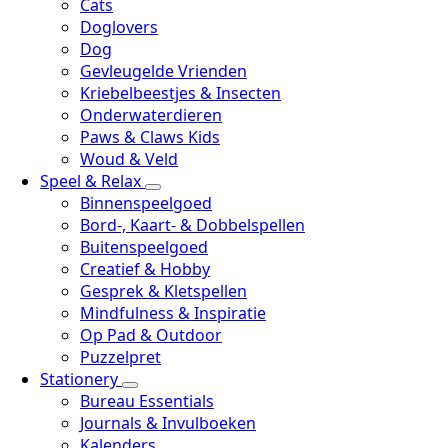
Cats
Doglovers
Dog
Gevleugelde Vrienden
Kriebelbeestjes & Insecten
Onderwaterdieren
Paws & Claws Kids
Woud & Veld
Speel & Relax
Binnenspeelgoed
Bord-, Kaart- & Dobbelspellen
Buitenspeelgoed
Creatief & Hobby
Gesprek & Kletspellen
Mindfulness & Inspiratie
Op Pad & Outdoor
Puzzelpret
Stationery
Bureau Essentials
Journals & Invulboeken
Kalenders