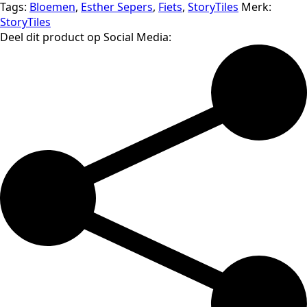
Tags:
Bloemen
,
Esther Sepers
,
Fiets
,
StoryTiles
Merk:
StoryTiles
Deel dit product op Social Media: