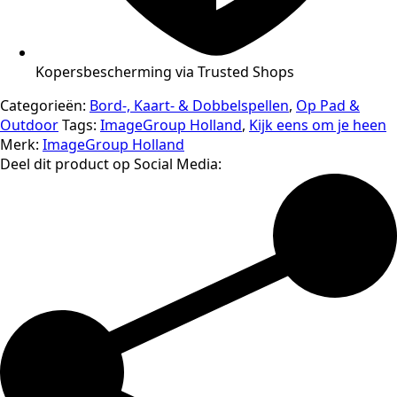
Kopersbescherming via Trusted Shops
Categorieën:
Bord-, Kaart- & Dobbelspellen
,
Op Pad &
Outdoor
Tags:
ImageGroup Holland
,
Kijk eens om je heen
Merk:
ImageGroup Holland
Deel dit product op Social Media: