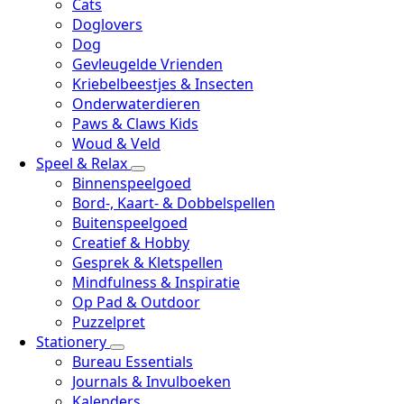
Cats
Doglovers
Dog
Gevleugelde Vrienden
Kriebelbeestjes & Insecten
Onderwaterdieren
Paws & Claws Kids
Woud & Veld
Speel & Relax
Binnenspeelgoed
Bord-, Kaart- & Dobbelspellen
Buitenspeelgoed
Creatief & Hobby
Gesprek & Kletspellen
Mindfulness & Inspiratie
Op Pad & Outdoor
Puzzelpret
Stationery
Bureau Essentials
Journals & Invulboeken
Kalenders