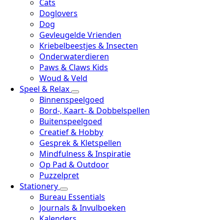
Cats
Doglovers
Dog
Gevleugelde Vrienden
Kriebelbeestjes & Insecten
Onderwaterdieren
Paws & Claws Kids
Woud & Veld
Speel & Relax
Binnenspeelgoed
Bord-, Kaart- & Dobbelspellen
Buitenspeelgoed
Creatief & Hobby
Gesprek & Kletspellen
Mindfulness & Inspiratie
Op Pad & Outdoor
Puzzelpret
Stationery
Bureau Essentials
Journals & Invulboeken
Kalenders