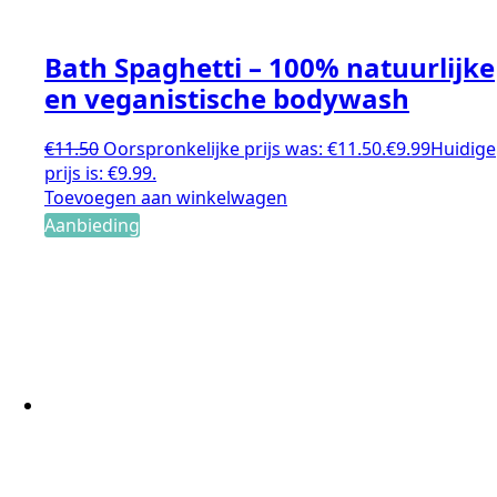
Bath Spaghetti – 100% natuurlijke
en veganistische bodywash
€
11.50
Oorspronkelijke prijs was: €11.50.
€
9.99
Huidige
prijs is: €9.99.
Toevoegen aan winkelwagen
Aanbieding