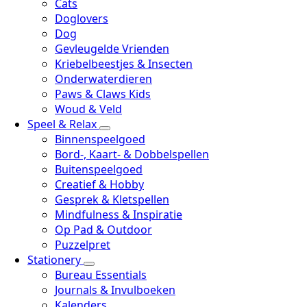
Cats
Doglovers
Dog
Gevleugelde Vrienden
Kriebelbeestjes & Insecten
Onderwaterdieren
Paws & Claws Kids
Woud & Veld
Speel & Relax
Binnenspeelgoed
Bord-, Kaart- & Dobbelspellen
Buitenspeelgoed
Creatief & Hobby
Gesprek & Kletspellen
Mindfulness & Inspiratie
Op Pad & Outdoor
Puzzelpret
Stationery
Bureau Essentials
Journals & Invulboeken
Kalenders