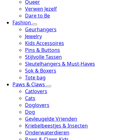
Queer
Verwen Jezelf
Dare to Be
Fashion
Geurhangers
Jewelry
Kids Accessoires
Pins & Buttons
Stijlvolle Tassen
Sleutelhangers & Must-Haves
Sok & Boxers
Tote bag
Paws & Claws
Catlovers
Cats
Doglovers
Dog
Gevleugelde Vrienden
Kriebelbeestjes & Insecten
Onderwaterdieren
Paws & Claws Kids