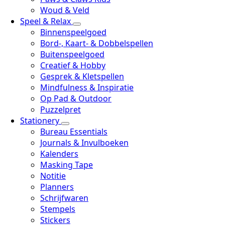
Woud & Veld
Speel & Relax
Binnenspeelgoed
Bord-, Kaart- & Dobbelspellen
Buitenspeelgoed
Creatief & Hobby
Gesprek & Kletspellen
Mindfulness & Inspiratie
Op Pad & Outdoor
Puzzelpret
Stationery
Bureau Essentials
Journals & Invulboeken
Kalenders
Masking Tape
Notitie
Planners
Schrijfwaren
Stempels
Stickers