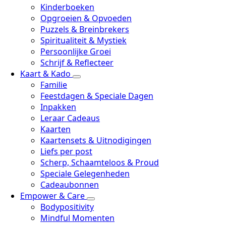
Kinderboeken
Opgroeien & Opvoeden
Puzzels & Breinbrekers
Spiritualiteit & Mystiek
Persoonlijke Groei
Schrijf & Reflecteer
Kaart & Kado
Familie
Feestdagen & Speciale Dagen
Inpakken
Leraar Cadeaus
Kaarten
Kaartensets & Uitnodigingen
Liefs per post
Scherp, Schaamteloos & Proud
Speciale Gelegenheden
Cadeaubonnen
Empower & Care
Bodypositivity
Mindful Momenten