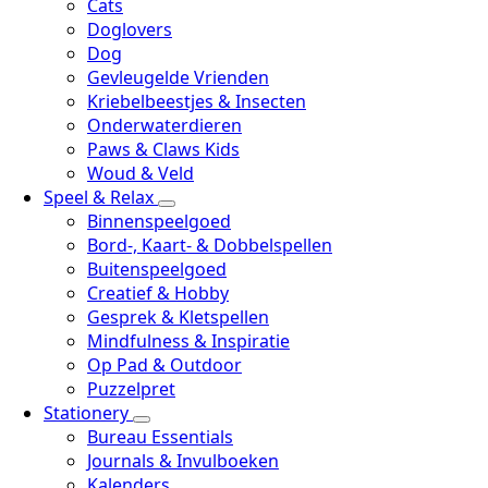
Cats
Doglovers
Dog
Gevleugelde Vrienden
Kriebelbeestjes & Insecten
Onderwaterdieren
Paws & Claws Kids
Woud & Veld
Speel & Relax
Binnenspeelgoed
Bord-, Kaart- & Dobbelspellen
Buitenspeelgoed
Creatief & Hobby
Gesprek & Kletspellen
Mindfulness & Inspiratie
Op Pad & Outdoor
Puzzelpret
Stationery
Bureau Essentials
Journals & Invulboeken
Kalenders